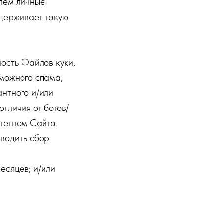
елем личные
ддерживает такую
ость Файлов куки,
зможного спама,
антного и/или
отличия от ботов/
нтентом Сайта.
зводить сбор
есяцев; и/или