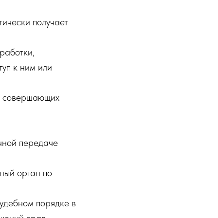
тически получает
работки,
уп к ним или
ц, совершающих
чной передаче
ный орган по
судебном порядке в