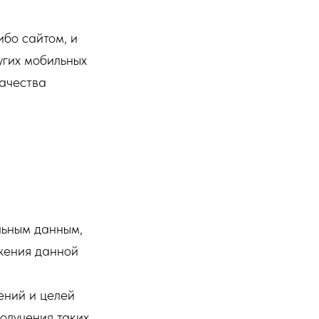
бо сайтом, и
угих мобильных
качества
льным данным,
ожения данной
ений и целей
олучения таких