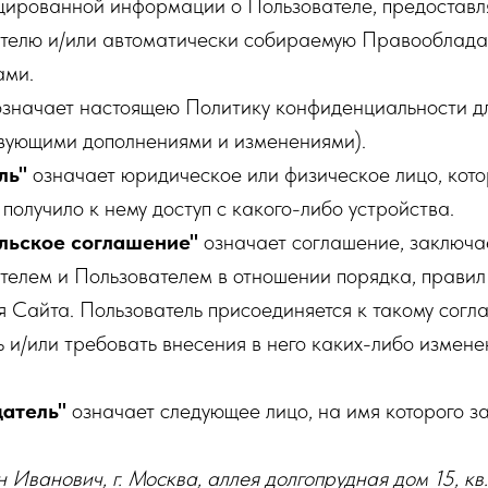
ированной информации о Пользователе, предостав
елю и/или автоматически собираемую Правооблада
ами.
значает настоящею Политику конфиденциальности дл
вующими дополнениями и изменениями).
ль"
означает юридическое или физическое лицо, кото
получило к нему доступ с какого-либо устройства.
льское соглашение"
означает соглашение, заключ
елем и Пользователем в отношении порядка, правил
я Сайта. Пользователь присоединяется к такому согл
ь и/или требовать внесения в него каких-либо измене
атель"
означает следующее лицо, на имя которого з
Иванович, г. Москва, аллея долгопрудная дом 15, кв