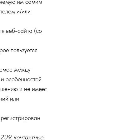
ляемую им самим
телем и/или
я веб-сайта (со
рое пользуется
аемое между
 и особенностей
ашению и не имеет
ний или
арегистрирован
.209. контактные