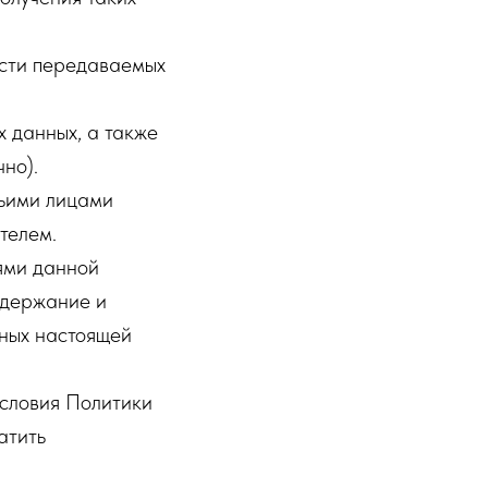
ости передаваемых
х данных, а также
но).
тьими лицами
телем.
ями данной
удержание и
нных настоящей
условия Политики
атить