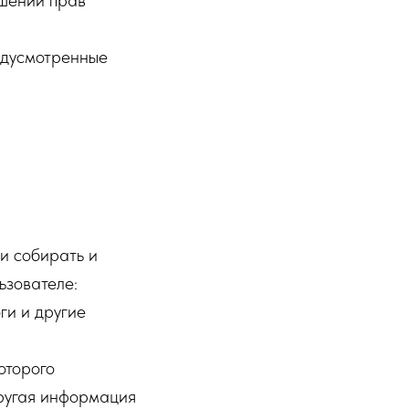
шений прав
едусмотренные
и собирать и
зователе:
ги и другие
оторого
другая информация