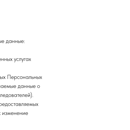
ые данные:
нных услугах
ных Персональных
учаемые данные о
следователей).
предоставляемых
х изменение