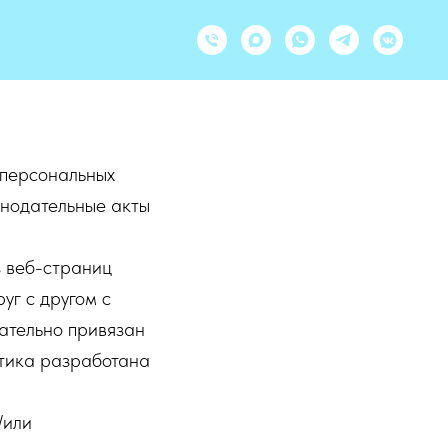
персональных
онодательные акты
з веб-страниц
уг с другом с
ательно привязан
итика разработана
/или