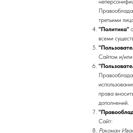
неперсонифиц
Правообладат
третьими лиц
"Политика"
о
всеми сущест
"Пользовате
Сайтом и/или 
"Пользовате
Правообладат
использовани
права вносит
дополнений.
"Правооблад
Сайт:
Рокоман Иван 